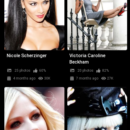
Nicole Scherzinger
Victoria Caroline
Beckham
25 photos
60%
20 photos
82%
4 months ago
30K
7 months ago
27K