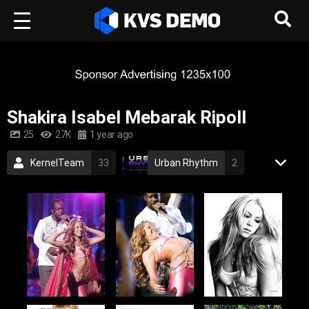
Shakira Isabel Mebarak Ripoll
25
27K
1 year ago
KernelTeam
33
Urban Rhythm
2
Shakira
1
Pop Music
shakira