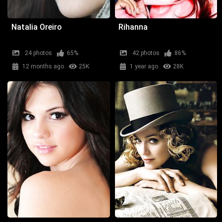
Natalia Oreiro
Rihanna
24 photos
65%
42 photos
86%
12 months ago
25K
1 year ago
28K