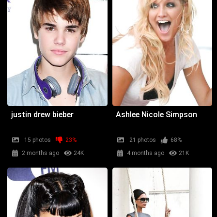
justin drew bieber
Ashlee Nicole Simpson
15 photos
23%
21 photos
68%
2 months ago
24K
4 months ago
21K