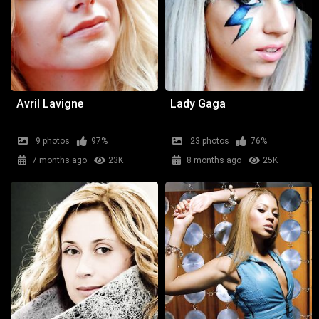
Avril Lavigne
Lady Gaga
9 photos
97%
23 photos
76%
7 months ago
23K
8 months ago
25K