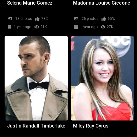
Selena Marie Gomez
Madonna Louise Ciccone
18 photos
73%
26 photos
65%
1 year ago
21K
1 year ago
27K
Justin Randall Timberlake
Miley Ray Cyrus