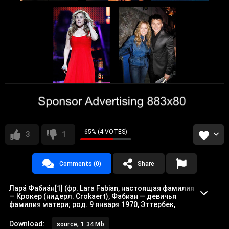
65% (4 VOTES)
3
1
Comments (0)
Share
Лара́ Фабиа́н[1] (фр. Lara Fabian, настоящая фамилия
— Крокер (нидерл. Crokaert), Фабиан — девичья
фамилия матери; род. 9 января 1970, Эттербек,
Бельгия) — франкоязычная певица бельгийско-
итальянского происхождения, гражданка Канады.
Download:
source, 1.34 Mb