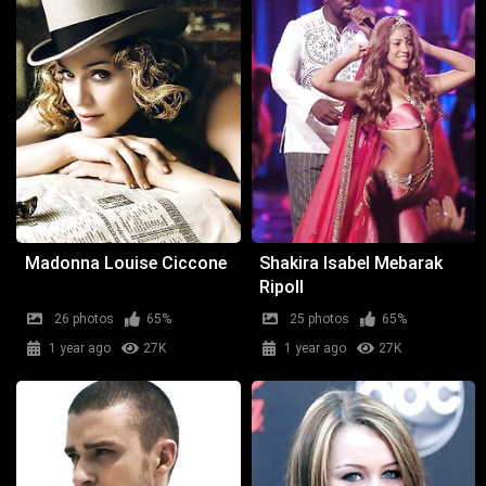
Madonna Louise Ciccone
Shakira Isabel Mebarak
Ripoll
26 photos
65%
25 photos
65%
1 year ago
27K
1 year ago
27K