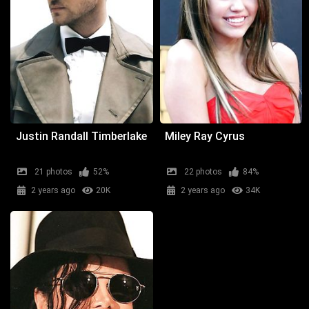
Justin Randall Timberlake
Miley Ray Cyrus
21 photos
52%
22 photos
84%
2 years ago
20K
2 years ago
34K