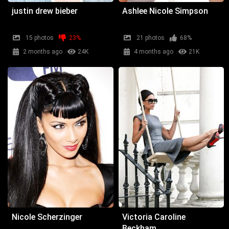
justin drew bieber
Ashlee Nicole Simpson
15 photos
23%
21 photos
68%
2 months ago
24K
4 months ago
21K
Nicole Scherzinger
Victoria Caroline
Beckham