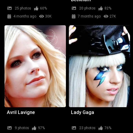
25 photos
60%
20 photos
82%
4 months ago
30K
7 months ago
27K
Avril Lavigne
Lady Gaga
9 photos
97%
23 photos
76%