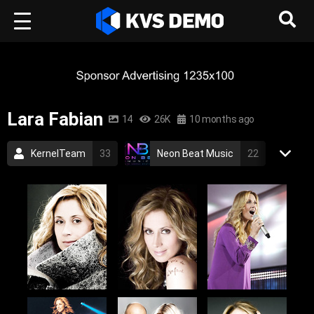
Lara Fabian
14
26K
10 months ago
KernelTeam
33
Neon Beat Music
22
Lara Fabian
1
Pop Music
Lara Fabian