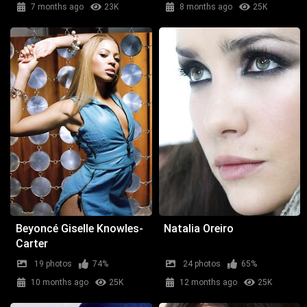
7 months ago
23K
8 months ago
25K
Beyoncé Giselle Knowles-
Natalia Oreiro
Carter
19 photos
74%
24 photos
65%
10 months ago
25K
12 months ago
25K