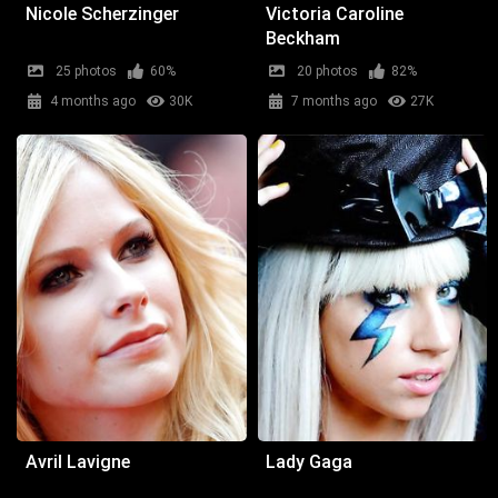
Nicole Scherzinger
Victoria Caroline
Beckham
25 photos
60%
20 photos
82%
4 months ago
30K
7 months ago
27K
Avril Lavigne
Lady Gaga