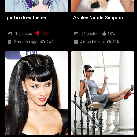
justin drew bieber
Ashlee Nicole Simpson
15 photos
23%
21 photos
68%
2 months ago
24K
4 months ago
21K