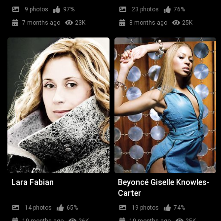
9 photos
97%
23 photos
76%
7 months ago
23K
8 months ago
25K
Lara Fabian
Beyoncé Giselle Knowles-
Carter
14 photos
65%
19 photos
74%