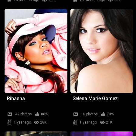
10 months ago
26K
10 months ago
25K
Rihanna
Selena Marie Gomez
42 photos
86%
18 photos
73%
1 year ago
28K
1 year ago
21K