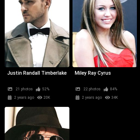
Justin Randall Timberlake
Miley Ray Cyrus
21 photos
52%
22 photos
84%
2 years ago
20K
2 years ago
34K