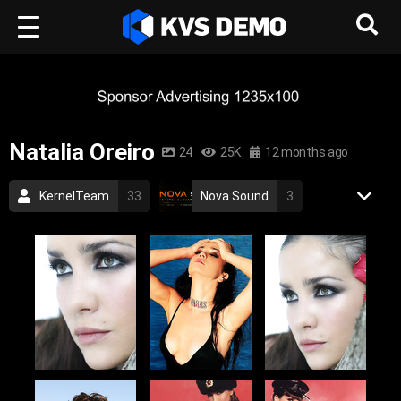
Natalia Oreiro
24
25K
12 months ago
KernelTeam
33
Nova Sound
3
Pop Music
Natalia Oreiro