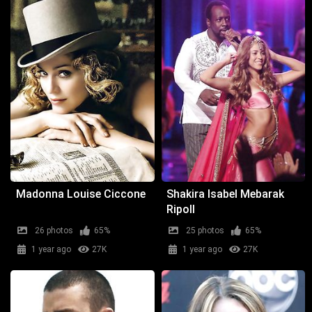
Madonna Louise Ciccone
Shakira Isabel Mebarak
Ripoll
26 photos
65%
25 photos
65%
1 year ago
27K
1 year ago
27K