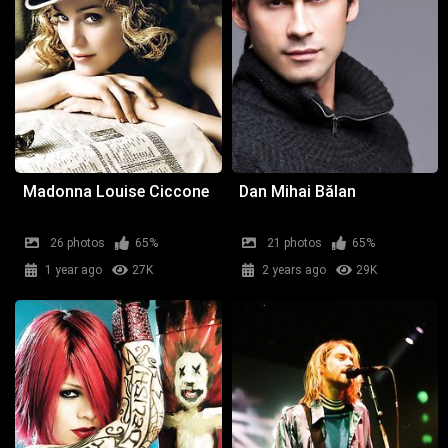
Madonna Louise Ciccone
Dan Mihai Bălan
26 photos
65%
21 photos
65%
1 year ago
27K
2 years ago
29K