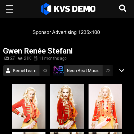
Gwen Renée Stefani
27
21K
11 months ago
KernelTeam
33
Neon Beat Music
22
Gwen Stefani
1
Rock Music
Gwen Stefani