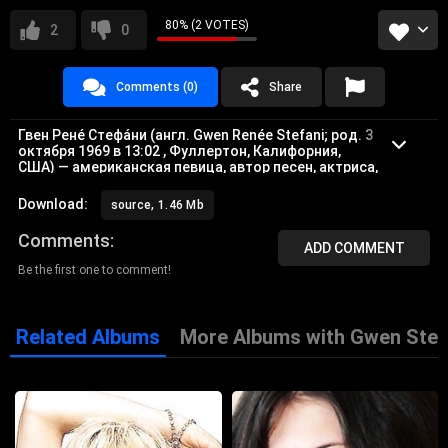
80% (2 VOTES)
2
0
Comments (0)
Share
Гвен Рене́ Стефа́ни (англ. Gwen Renée Stefani; род. 3
октября 1969 в 13:02 , Фуллертон, Калифорния,
США) — американская певица, автор песен, актриса,
продюсер и дизайнер. Солистка музыкальной ска-
рок-группы No Doubt (с 1986 года), лауреат 46
Download:
source, 1.46 Mb
музыкальных наград.
Comments
ADD COMMENT
Be the first one to comment!
Related Albums
More Albums with Gwen Stef