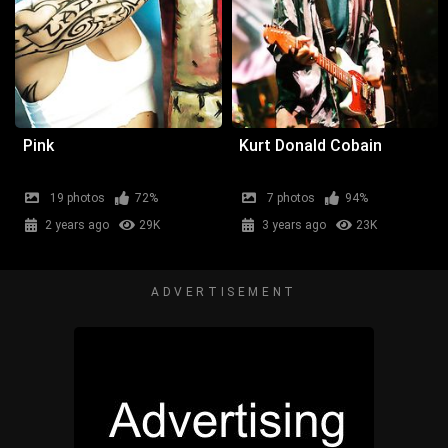
Pink
Kurt Donald Cobain
19 photos
72%
7 photos
94%
2 years ago
29K
3 years ago
23K
ADVERTISEMENT