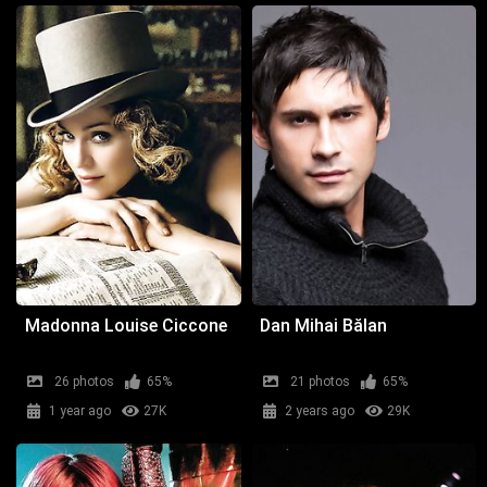
Madonna Louise Ciccone
Dan Mihai Bălan
26 photos
65%
21 photos
65%
1 year ago
27K
2 years ago
29K