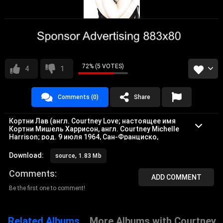
72% (5 VOTES)
4
1
Comments (0)
Share
Кортни Лав (англ. Courtney Love; настоящее имя
Кортни Мишель Харрисон, англ. Courtney Michelle
Harrison; род. 9 июля 1964, Сан-Франциско,
Калифорния, США) — американская актриса, рок-
певица. Вдова лидера группы Nirvana Курта
Download:
source, 1.83 Mb
Кобейна.
Comments
ADD COMMENT
Be the first one to comment!
Related Albums
More Albums with Courtney 