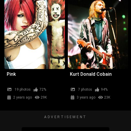
Pink
Kurt Donald Cobain
19 photos
72%
7 photos
94%
2 years ago
29K
3 years ago
23K
ADVERTISEMENT