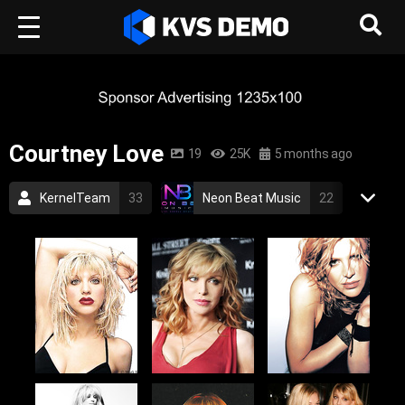
Courtney Love
19
25K
5 months ago
KernelTeam
33
Neon Beat Music
22
Courtney Love
1
Rock Music
Courtney Love